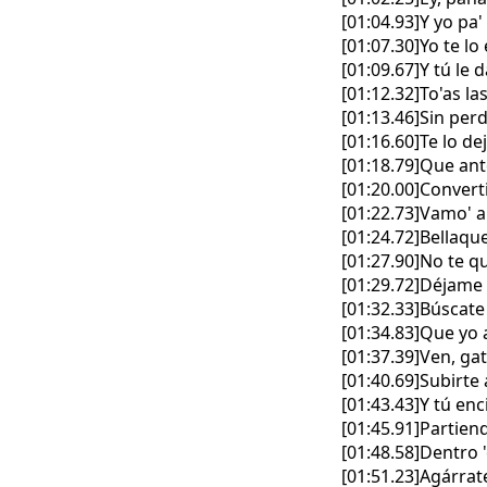
[01:04.93]Y yo pa'
[01:07.30]Yo te l
[01:09.67]Y tú le
[01:12.32]To'as la
[01:13.46]Sin perd
[01:16.60]Te lo de
[01:18.79]Que ant
[01:20.00]Convert
[01:22.73]Vamo' a 
[01:24.72]Bellaqu
[01:27.90]No te qu
[01:29.72]Déjame
[01:32.33]Búscate
[01:34.83]Que yo
[01:37.39]Ven, ga
[01:40.69]Subirte 
[01:43.43]Y tú en
[01:45.91]Partien
[01:48.58]Dentro 
[01:51.23]Agárrate