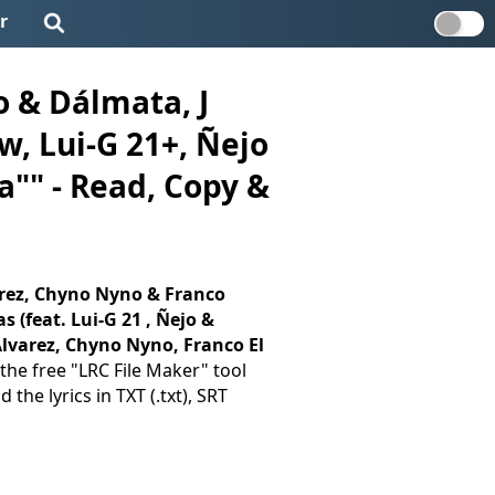
r
o & Dálmata, J
w, Lui-G 21+, Ñejo
a"" - Read, Copy &
varez, Chyno Nyno & Franco
 (feat. Lui-G 21 , Ñejo &
Alvarez, Chyno Nyno, Franco El
 the free "LRC File Maker" tool
 the lyrics in TXT (.txt), SRT