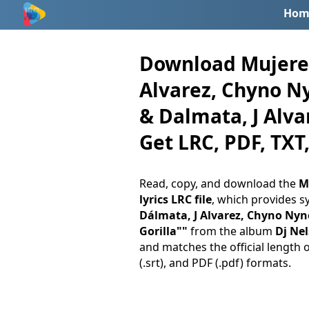
Hom
Download Mujeres 
Alvarez, Chyno Ny
& Dalmata, J Alva
Get LRC, PDF, TXT,
Read, copy, and download the
M
lyrics LRC file
, which provides s
Dálmata, J Alvarez, Chyno Nyn
Gorilla""
from the album
Dj Nel
and matches the official length 
(.srt), and PDF (.pdf) formats.