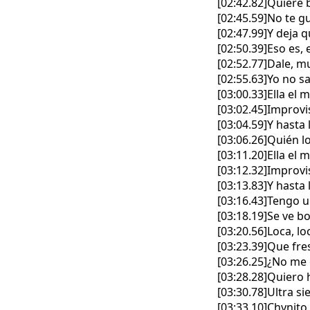
[02:42.82]Quiere b
[02:45.59]No te gu
[02:47.99]Y deja 
[02:50.39]Eso es, 
[02:52.77]Dale, m
[02:55.63]Yo no sa
[03:00.33]Ella el
[03:02.45]Improvi
[03:04.59]Y hasta
[03:06.26]Quién lo
[03:11.20]Ella el
[03:12.32]Improvi
[03:13.83]Y hasta
[03:16.43]Tengo u
[03:18.19]Se ve b
[03:20.56]Loca, lo
[03:23.39]Que fres
[03:26.25]¿No me 
[03:28.28]Quiero h
[03:30.78]Ultra si
[03:33.10]Chynito 