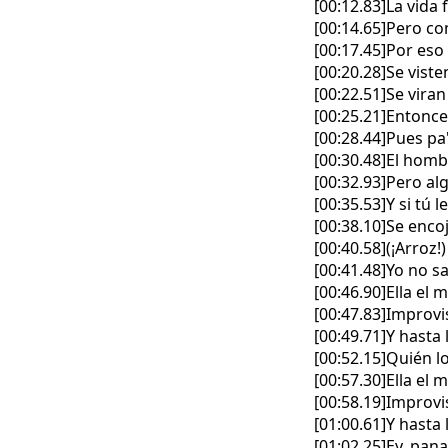
[00:12.83]La vida 
[00:14.65]Pero co
[00:17.45]Por eso
[00:20.28]Se viste
[00:22.51]Se viran
[00:25.21]Entonce
[00:28.44]Pues pa' 
[00:30.48]El homb
[00:32.93]Pero al
[00:35.53]Y si tú l
[00:38.10]Se enc
[00:40.58](¡Arroz!)
[00:41.48]Yo no sa
[00:46.90]Ella el
[00:47.83]Improvi
[00:49.71]Y hasta
[00:52.15]Quién lo
[00:57.30]Ella el
[00:58.19]Improvi
[01:00.61]Y hasta
[01:02.25]Ey, pan