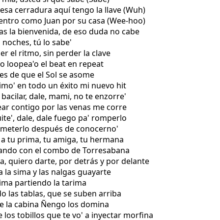
 esa cerradura aquí tengo la llave (Wuh)
o entro como Juan por su casa (Wee-hoo)
 das la bienvenida, de eso duda no cabe
s noches, tú lo sabe'
er el ritmo, sin perder la clave
jo loopea'o el beat en repeat
es de que el Sol se asome
imo' en todo un éxito mi nuevo hit
bacilar, dale, mami, no te enzorre'
ear contigo por las venas me corre
ite', dale, dale fuego pa' romperlo
 meterlo después de conocerno'
 a tu prima, tu amiga, tu hermana
 ando con el combo de Torresabana
ta, quiero darte, por detrás y por delante
a la sima y las nalgas guayarte
cima partiendo la tarima
do las tablas, que se suben arriba
'e la cabina Ñengo los domina
 los tobillos que te vo' a inyectar morfina