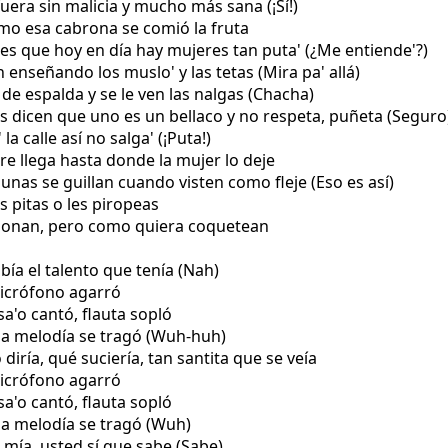
fuera sin malicia y mucho más sana (¡Sí!)
mo esa cabrona se comió la fruta
 es que hoy en día hay mujeres tan puta' (¿Me entiende'?)
n enseñando los muslo' y las tetas (Mira pa' allá)
 de espalda y se le ven las nalgas (Chacha)
s dicen que uno es un bellaco y no respeta, puñeta (Seguro
la calle así no salga' (¡Puta!)
re llega hasta donde la mujer lo deje
gunas se guillan cuando visten como fleje (Eso es así)
es pitas o les piropeas
ojonan, pero como quiera coquetean
bía el talento que tenía (Nah)
 micrófono agarró
sa'o cantó, flauta sopló
 la melodía se tragó (Wuh-huh)
 diría, qué suciería, tan santita que se veía
 micrófono agarró
sa'o cantó, flauta sopló
 la melodía se tragó (Wuh)
a mía, usted sí que sabe (Sabe)