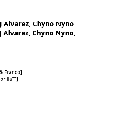
 J Alvarez, Chyno Nyno
J Alvarez, Chyno Nyno,
 & Franco]
rilla""]