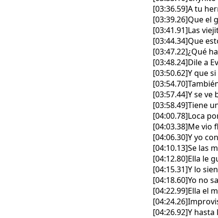
[03:36.59]A tu he
[03:39.26]Que el 
[03:41.91]Las viej
[03:44.34]Que est
[03:47.22]¿Qué ha
[03:48.24]Dile a 
[03:50.62]Y que si
[03:54.70]También 
[03:57.44]Y se ve 
[03:58.49]Tiene u
[04:00.78]Loca po
[04:03.38]Me vio f
[04:06.30]Y yo co
[04:10.13]Se las 
[04:12.80]Ella le 
[04:15.31]Y lo sie
[04:18.60]Yo no sa
[04:22.99]Ella el
[04:24.26]Improvi
[04:26.92]Y hasta