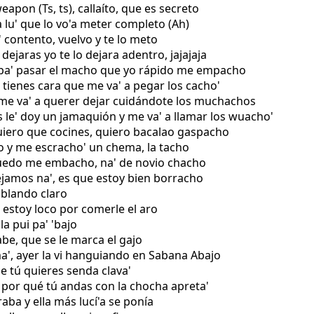
eapon (Ts, ts), callaíto, que es secreto
a lu' que lo vo'a meter completo (Ah)
' contento, vuelvo y te lo meto
 dejaras yo te lo dejara adentro, jajajaja
s pa' pasar el macho que yo rápido me empacho
e tienes cara que me va' a pegar los cacho'
 me va' a querer dejar cuidándote los muchachos
 le' doy un jamaquión y me va' a llamar los wuacho'
uiero que cocines, quiero bacalao gaspacho
o y me escracho' un chema, la tacho
quedo me embacho, na' de novio chacho
ejamos na', es que estoy bien borracho
hablando claro
e estoy loco por comerle el aro
la pui pa' 'bajo
sabe, que se le marca el gajo
a', ayer la vi hanguiando en Sabana Abajo
ue tú quieres senda clava'
é por qué tú andas con la chocha apreta'
raba y ella más lucí'a se ponía