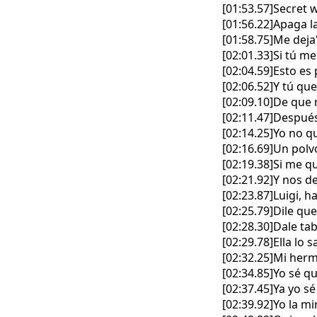
[01:53.57]Secret w
[01:56.22]Apaga l
[01:58.75]Me deja
[02:01.33]Si tú me
[02:04.59]Esto e
[02:06.52]Y tú qu
[02:09.10]De que
[02:11.47]Después
[02:14.25]Yo no q
[02:16.69]Un polv
[02:19.38]Si me 
[02:21.92]Y nos d
[02:23.87]Luigi, 
[02:25.79]Dile qu
[02:28.30]Dale tab
[02:29.78]Ella lo 
[02:32.25]Mi herm
[02:34.85]Yo sé q
[02:37.45]Ya yo s
[02:39.92]Yo la mi