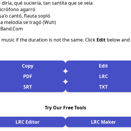
 diría, qué suciería, tan santita que se veía
 micrófono agarró
sa'o cantó, flauta sopló
 la melodía se tragó (Wuh)
csBand.Com
 music if the duration is not the same. Click
Edit
below and s
Copy
Edit
PDF
LRC
SRT
TXT
Try Our Free Tools
LRC Editor
LRC Maker