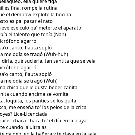
ellaqueo, ella quiere figa
illes fina, rompe la rutina
que el dembow explote la bocina
esto es pa' pasar el rato
ueve ese culo pa' meterte el aparato
bía el talento que tenía (Nah)
 micrófono agarró
sa'o cantó, flauta sopló
 la melodía se tragó (Wuh-huh)
 diría, qué suciería, tan santita que se veía
 micrófono agarró
sa'o cantó, flauta sopló
 la melodía se tragó (Wuh)
na chica que le gusta beber cañita
onita cuando encima se vomita
ca, loquita, los panties se los quita
ca, me enseña to' los pelos de la crica
oyes? Lice-Licenciada
acer chaca-chaca to' el día en la playa
ete cuando la ultrajas
te da deo' en la bañera y te clava en la sala