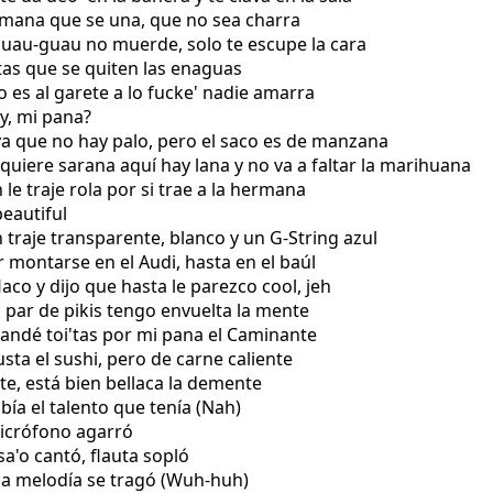
rmana que se una, que no sea charra
guau-guau no muerde, solo te escupe la cara
itas que se quiten las enaguas
o es al garete a lo fucke' nadie amarra
y, mi pana?
Eva que no hay palo, pero el saco es de manzana
 quiere sarana aquí hay lana y no va a faltar la marihuana
le traje rola por si trae a la hermana
beautiful
n traje transparente, blanco y un G-String azul
r montarse en el Audi, hasta en el baúl
laco y dijo que hasta le parezco cool, jeh
n par de pikis tengo envuelta la mente
mandé toi'tas por mi pana el Caminante
gusta el sushi, pero de carne caliente
nte, está bien bellaca la demente
bía el talento que tenía (Nah)
 micrófono agarró
sa'o cantó, flauta sopló
 la melodía se tragó (Wuh-huh)