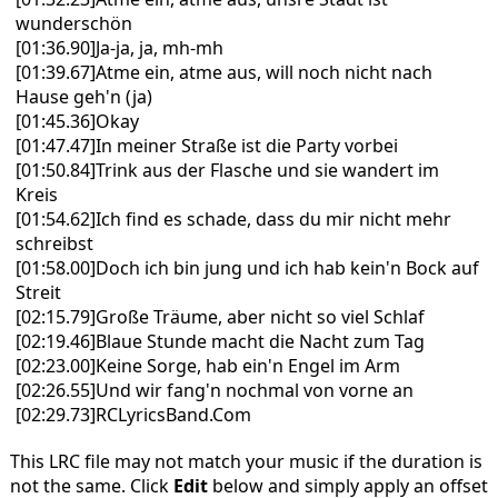
wunderschön
[01:36.90]Ja-ja, ja, mh-mh
[01:39.67]Atme ein, atme aus, will noch nicht nach
Hause geh'n (ja)
[01:45.36]Okay
[01:47.47]In meiner Straße ist die Party vorbei
[01:50.84]Trink aus der Flasche und sie wandert im
Kreis
[01:54.62]Ich find es schade, dass du mir nicht mehr
schreibst
[01:58.00]Doch ich bin jung und ich hab kein'n Bock auf
Streit
[02:15.79]Große Träume, aber nicht so viel Schlaf
[02:19.46]Blaue Stunde macht die Nacht zum Tag
[02:23.00]Keine Sorge, hab ein'n Engel im Arm
[02:26.55]Und wir fang'n nochmal von vorne an
[02:29.73]RCLyricsBand.Com
This LRC file may not match your music if the duration is
not the same. Click
Edit
below and simply apply an offset