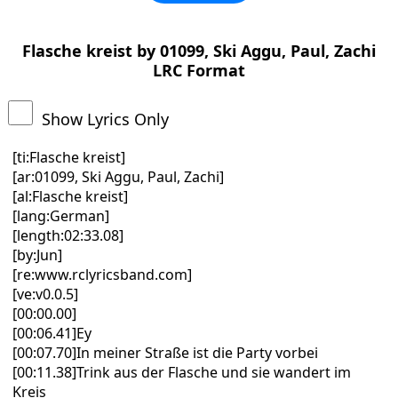
Flasche kreist by 01099, Ski Aggu, Paul, Zachi
LRC Format
Show Lyrics Only
[ti:Flasche kreist]
[ar:01099, Ski Aggu, Paul, Zachi]
[al:Flasche kreist]
[lang:German]
[length:02:33.08]
[by:Jun]
[re:www.rclyricsband.com]
[ve:v0.0.5]
[00:00.00]
[00:06.41]Ey
[00:07.70]In meiner Straße ist die Party vorbei
[00:11.38]Trink aus der Flasche und sie wandert im
Kreis