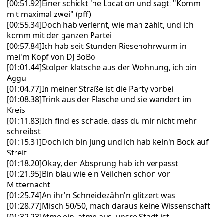
[00:51.92]Einer schickt 'ne Location und sagt: "Komm
mit maximal zwei" (pff)
[00:55.34]Doch hab verlernt, wie man zählt, und ich
komm mit der ganzen Partei
[00:57.84]Ich hab seit Stunden Riesenohrwurm in
mei'm Kopf von DJ BoBo
[01:01.44]Stolper klatsche aus der Wohnung, ich bin
Aggu
[01:04.77]In meiner Straße ist die Party vorbei
[01:08.38]Trink aus der Flasche und sie wandert im
Kreis
[01:11.83]Ich find es schade, dass du mir nicht mehr
schreibst
[01:15.31]Doch ich bin jung und ich hab kein'n Bock auf
Streit
[01:18.20]Okay, den Absprung hab ich verpasst
[01:21.95]Bin blau wie ein Veilchen schon vor
Mitternacht
[01:25.74]An ihr'n Schneidezähn'n glitzert was
[01:28.77]Misch 50/50, mach daraus keine Wissenschaft
[01:32.23]Atme ein, atme aus, unsre Stadt ist