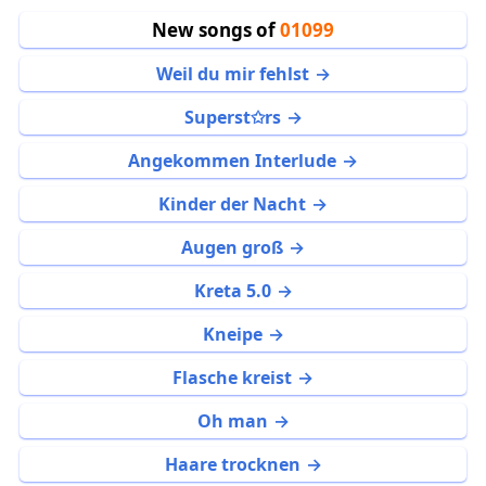
New songs of
01099
Weil du mir fehlst
Superst✩rs
Angekommen Interlude
Kinder der Nacht
Augen groß
Kreta 5.0
Kneipe
Flasche kreist
Oh man
Haare trocknen