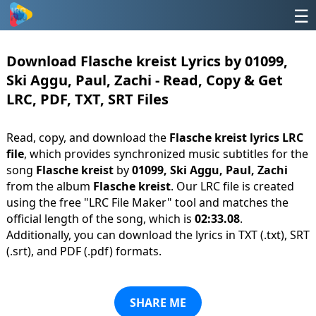
☰
Download Flasche kreist Lyrics by 01099,
Ski Aggu, Paul, Zachi - Read, Copy & Get
LRC, PDF, TXT, SRT Files
Read, copy, and download the
Flasche kreist lyrics LRC
file
, which provides synchronized music subtitles for the
song
Flasche kreist
by
01099, Ski Aggu, Paul, Zachi
from the album
Flasche kreist
. Our LRC file is created
using the free "LRC File Maker" tool and matches the
official length of the song, which is
02:33.08
.
Additionally, you can download the lyrics in TXT (.txt), SRT
(.srt), and PDF (.pdf) formats.
SHARE ME