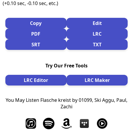
(+0.10 sec, -0.10 sec, etc.)
Copy
Edit
PDF
LRC
SRT
TXT
Try Our Free Tools
LRC Editor
LRC Maker
You May Listen Flasche kreist by 01099, Ski Aggu, Paul,
Zachi