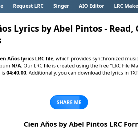
e
Request LRC
Singer
AIO Editor
LRC Make
s Lyrics by Abel Pintos - Read, 
s
en Años lyrics LRC file
, which provides synchronized music
album
N/A
. Our LRC file is created using the free "LRC File 
 is
04:40.00
. Additionally, you can download the lyrics in TXT (
SHARE ME
Cien Años by Abel Pintos LRC Fo