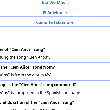
Una Vez Más
El Adivino
Como Te Extraño
ger of "Cien Años" song?
sung the song "Cien Años".
 the "Cien Años" song from?
Años" is from the album
N/A
.
age is the "Cien Años" song composed?
Años" is composed in the Spanish language.
icial duration of the "Cien Años" song?