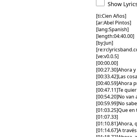
Show Lyric
[ti:Cien Años]
[ar:Abel Pintos]
[lang:Spanish]
[length:04:40.00]
[by:Jun]
[re:rclyricsband.
[ve:v0.0.5]
[00:00.00]
[00:27.30]Ahora y
[00:33.42]Las cosa
[00:40.59]Ahora 
[00:47.11]Te quie
[00:54.20]No van 
[00:59.99]No sabe
[01:03.25]Que en
[01:07.33]
[01:10.81]Ahora, 
[01:14.67]A través