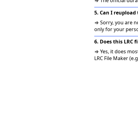
⇒ The official dura
5. Can I reupload 
⇒ Sorry, you are no
only for your pers
6. Does this LRC f
⇒ Yes, it does mos
LRC File Maker (e.g.