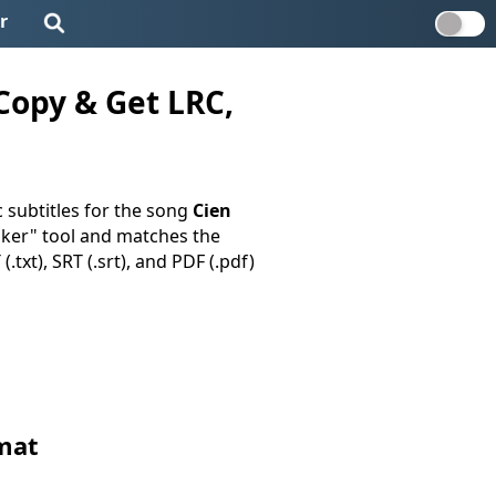
r
Copy & Get LRC,
 subtitles for the song
Cien
Maker" tool and matches the
.txt), SRT (.srt), and PDF (.pdf)
rmat