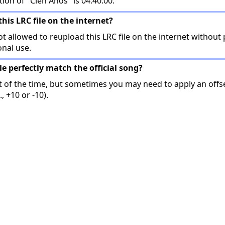
tion of "Cien Años" is 04:40.00.
this LRC file on the internet?
t allowed to reupload this LRC file on the internet without 
onal use.
ile perfectly match the official song?
t of the time, but sometimes you may need to apply an offse
, +10 or -10).