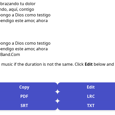
abrazando tu dolor
ndo, aquí, contigo
 pongo a Dios como testigo
bendigo este amor, ahora
 pongo a Dios como testigo
bendigo este amor, ahora
csBand.Com
 music if the duration is not the same. Click
Edit
below and s
Copy
Edit
PDF
LRC
SRT
TXT