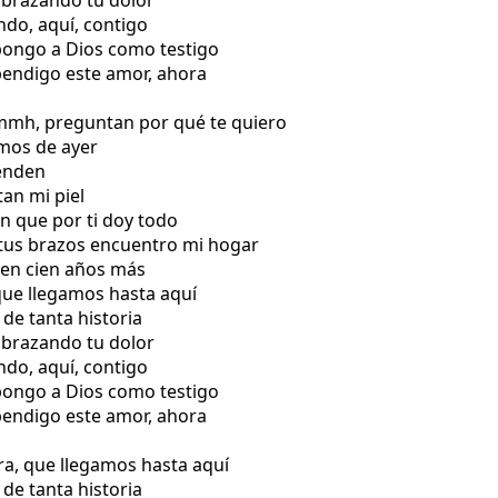
abrazando tu dolor
ndo, aquí, contigo
 pongo a Dios como testigo
bendigo este amor, ahora
 mmh, preguntan por qué te quiero
smos de ayer
ienden
tan mi piel
n que por ti doy todo
 tus brazos encuentro mi hogar
 en cien años más
que llegamos hasta aquí
 de tanta historia
abrazando tu dolor
ndo, aquí, contigo
 pongo a Dios como testigo
bendigo este amor, ahora
ra, que llegamos hasta aquí
 de tanta historia