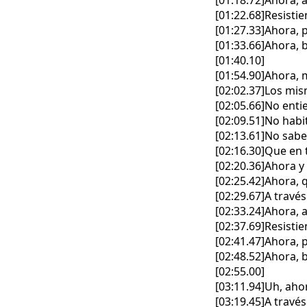
[01:18.72]Ahora, 
[01:22.68]Resistie
[01:27.33]Ahora,
[01:33.66]Ahora, 
[01:40.10]
[01:54.90]Ahora,
[02:02.37]Los mi
[02:05.66]No ent
[02:09.51]No habi
[02:13.61]No sabe
[02:16.30]Que en
[02:20.36]Ahora y
[02:25.42]Ahora, 
[02:29.67]A través
[02:33.24]Ahora, 
[02:37.69]Resistie
[02:41.47]Ahora,
[02:48.52]Ahora, 
[02:55.00]
[03:11.94]Uh, aho
[03:19.45]A través