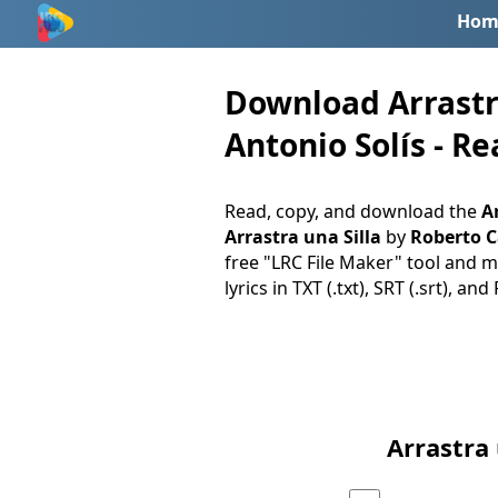
Hom
Download Arrastra
Antonio Solís - Re
Read, copy, and download the
Ar
Arrastra una Silla
by
Roberto C
free "LRC File Maker" tool and ma
lyrics in TXT (.txt), SRT (.srt), an
Arrastra