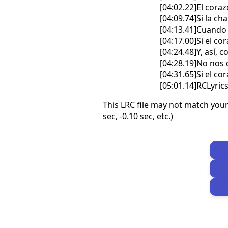
[04:02.22]El cora
[04:09.74]Si la c
[04:13.41]Cuando 
[04:17.00]Si el co
[04:24.48]Y, así,
[04:28.19]No nos
[04:31.65]Si el c
[05:01.14]RCLyri
This LRC file may not match your
sec, -0.10 sec, etc.)