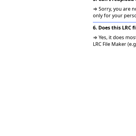
⇒ Sorry, you are no
only for your pers
6. Does this LRC f
⇒ Yes, it does mos
LRC File Maker (e.g.