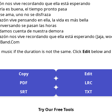
zón nos vive recordando que ella está esperando
harla es buena, el tiempo pronto pasa
se ama, uno no se disfraza
razón vive pensando en ella, la vida es más bella
 conversando se pasan las horas
 damos cuenta de nuestra demora
orazón nos vive recordando que ella está esperando (Jaja, wo
csBand.Com
 music if the duration is not the same. Click
Edit
below and s
Copy
Edit
PDF
LRC
SRT
TXT
Try Our Free Tools