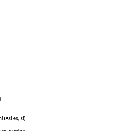
í
(Así es, sí)