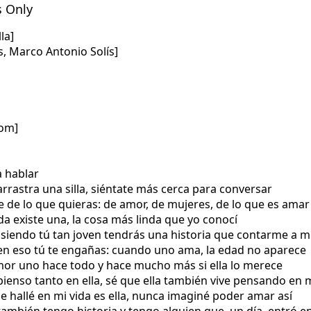
s Only
lla]
s, Marco Antonio Solís]
com]
a hablar
arrastra una silla, siéntate más cerca para conversar
 de lo que quieras: de amor, de mujeres, de lo que es amar
ida existe una, la cosa más linda que yo conocí
i siendo tú tan joven tendrás una historia que contarme a m
 en eso tú te engañas: cuando uno ama, la edad no aparece
mor uno hace todo y hace mucho más si ella lo merece
ienso tanto en ella, sé que ella también vive pensando en mí 
ue hallé en mi vida es ella, nunca imaginé poder amar así