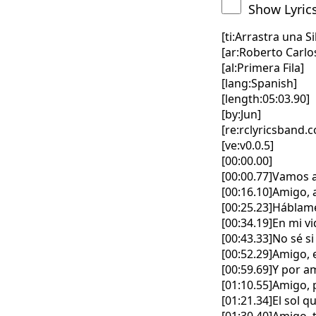
Show Lyric
[ti:Arrastra una Si
[ar:Roberto Carlo
[al:Primera Fila]
[lang:Spanish]
[length:05:03.90]
[by:Jun]
[re:rclyricsband.
[ve:v0.0.5]
[00:00.00]
[00:00.77]Vamos 
[00:16.10]Amigo, 
[00:25.23]Háblame
[00:34.19]En mi v
[00:43.33]No sé s
[00:52.29]Amigo,
[00:59.69]Y por a
[01:10.55]Amigo, p
[01:21.34]El sol q