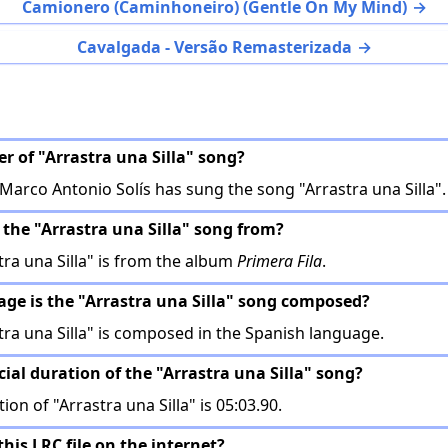
Camionero (Caminhoneiro) (Gentle On My Mind)
Cavalgada - Versão Remasterizada
er of "Arrastra una Silla" song?
Marco Antonio Solís has sung the song "Arrastra una Silla".
 the "Arrastra una Silla" song from?
ra una Silla" is from the album
Primera Fila
.
age is the "Arrastra una Silla" song composed?
ra una Silla" is composed in the Spanish language.
icial duration of the "Arrastra una Silla" song?
ion of "Arrastra una Silla" is 05:03.90.
this LRC file on the internet?