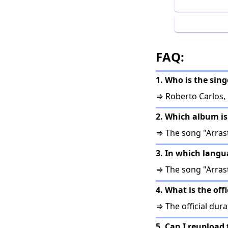
FAQ:
1. Who is the sing
⇒ Roberto Carlos, 
2. Which album is
⇒ The song "Arrast
3. In which langu
⇒ The song "Arrast
4. What is the off
⇒ The official durat
5. Can I reupload 