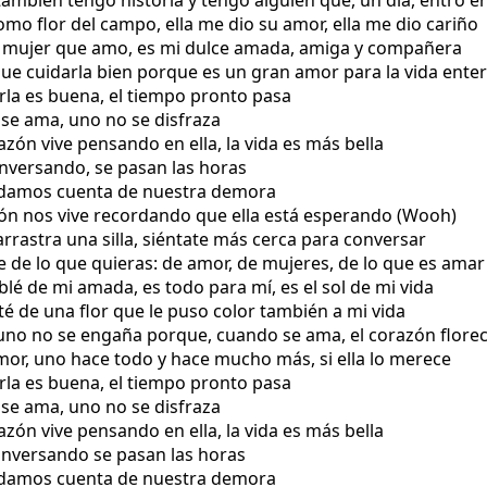
también tengo historia y tengo alguien que, un día, entró 
omo flor del campo, ella me dio su amor, ella me dio cariño
 la mujer que amo, es mi dulce amada, amiga y compañera
que cuidarla bien porque es un gran amor para la vida ente
harla es buena, el tiempo pronto pasa
se ama, uno no se disfraza
razón vive pensando en ella, la vida es más bella
conversando, se pasan las horas
 damos cuenta de nuestra demora
zón nos vive recordando que ella está esperando (Wooh)
arrastra una silla, siéntate más cerca para conversar
 de lo que quieras: de amor, de mujeres, de lo que es amar
blé de mi amada, es todo para mí, es el sol de mi vida
nté de una flor que le puso color también a mi vida
 uno no se engaña porque, cuando se ama, el corazón flore
amor, uno hace todo y hace mucho más, si ella lo merece
harla es buena, el tiempo pronto pasa
se ama, uno no se disfraza
razón vive pensando en ella, la vida es más bella
 conversando se pasan las horas
 damos cuenta de nuestra demora