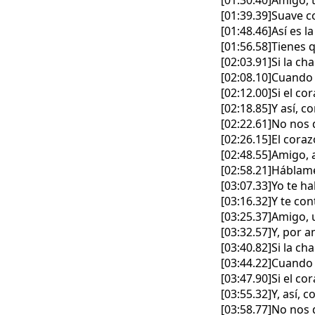
[01:30.40]Amigo, 
[01:39.39]Suave c
[01:48.46]Así es
[01:56.58]Tienes 
[02:03.91]Si la c
[02:08.10]Cuando 
[02:12.00]Si el co
[02:18.85]Y así, 
[02:22.61]No nos
[02:26.15]El cora
[02:48.55]Amigo, 
[02:58.21]Háblame
[03:07.33]Yo te ha
[03:16.32]Y te co
[03:25.37]Amigo,
[03:32.57]Y, por 
[03:40.82]Si la c
[03:44.22]Cuando 
[03:47.90]Si el co
[03:55.32]Y, así,
[03:58.77]No nos