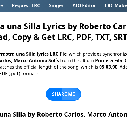
e
Request LRC
Singer
AIO Editor
LRC Make
 una Silla Lyrics by Roberto Car
ad, Copy & Get LRC, PDF, TXT, SRT
rastra una Silla lyrics LRC file
, which provides synchroniz
arlos, Marco Antonio Solís
from the album
Primera Fila
. 
tches the official length of the song, which is
05:03.90
. Ad
d PDF (.pdf) formats.
SHARE ME
 una Silla by Roberto Carlos, Marco Anto