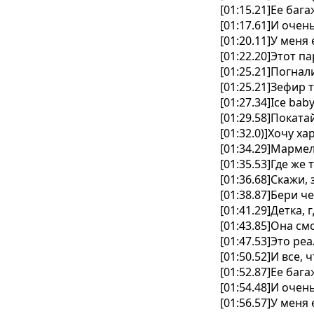
[01:15.21]Ее ба
[01:17.61]И очен
[01:20.11]У меня
[01:22.20]Этот 
[01:25.21]Погнал
[01:25.21]Зефир
[01:27.34]Ice ba
[01:29.58]Покат
[01:32.0)]Хочу х
[01:34.29]Марме
[01:35.53]Где же
[01:36.68]Скажи
[01:38.87]Бери ч
[01:41.29]Детка,
[01:43.85]Она см
[01:47.53]Это ре
[01:50.52]И все,
[01:52.87]Ее ба
[01:54.48]И очен
[01:56.57]У меня