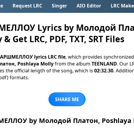
e
Request LRC
Singer
AIO Editor
LRC Make
ЕЛЛОУ Lyrics by Молодой Плат
 & Get LRC, PDF, TXT, SRT Files
АРШМЕЛЛОУ lyrics LRC file
, which provides synchronized
атон, Poshlaya Molly
from the album
TEENLAND
. Our LR
s the official length of the song, which is
02:32.30
. Additio
(.pdf) formats.
SHARE ME
ЛЛОУ by Молодой Платон, Poshlaya M