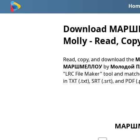
Hom
Download МАРШМ
Molly - Read, Copy
Read, copy, and download the
М
МАРШМЕЛЛОУ
by
Молодой Пл
"LRC File Maker" tool and matche
in TXT (.txt), SRT (.srt), and PDF 
МАРШМЕ