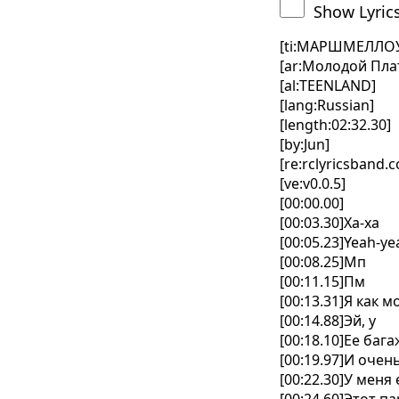
Show Lyric
[ti:МАРШМЕЛЛО
[ar:Молодой Плат
[al:TEENLAND]
[lang:Russian]
[length:02:32.30]
[by:Jun]
[re:rclyricsband.
[ve:v0.0.5]
[00:00.00]
[00:03.30]Ха-ха
[00:05.23]Yeah-y
[00:08.25]Мп
[00:11.15]Пм
[00:13.31]Я как
[00:14.88]Эй, у
[00:18.10]Ее ба
[00:19.97]И очен
[00:22.30]У меня