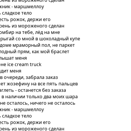
парень из мороженого сделан
гажник - маршмеллоу
ь сладкое тело
 есть рожок, держи его
парень из мороженого сделан
ломбир на тебе, лёд на мне
 прыгай со мной в шоколадный купе
м доме мраморный пол, не паркет
олодный прям, как мой браслет
 слышат меня
оне ice cream truck
видит меня
 в очереди, забрала заказ
чет жозефину на все пять пальцев
аглеть - останется без заказа
, в наличии только два моих шара
 не осталось, ничего не осталось
гажник - маршмеллоу
ь сладкое тело
 есть рожок, держи его
парень из мороженого сделан