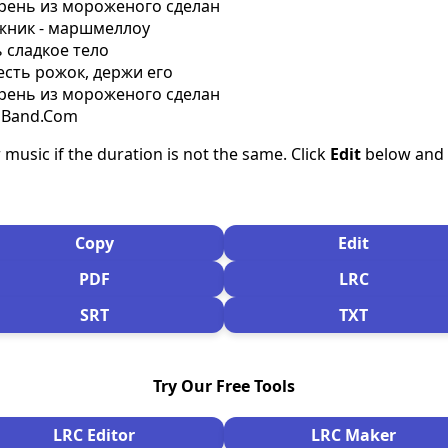
парень из мороженого сделан
гажник - маршмеллоу
ь сладкое тело
 есть рожок, держи его
парень из мороженого сделан
csBand.Com
 music if the duration is not the same. Click
Edit
below and s
Copy
Edit
PDF
LRC
SRT
TXT
Try Our Free Tools
LRC Editor
LRC Maker