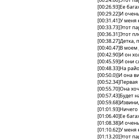
[00:24.60]Этот 
[00:26.93]Ее ба
[00:29.22]И очен
[00:31.41]У меня
[00:33.73]Этот 
[00:36.31]Этот п
[00:38.27]Детка,
[00:40.47]В мое
[00:42.90]И он х
[00:45.59]И они
[00:48.33]На рай
[00:50.0)]И она 
[00:52.34]Первая
[00:55.70]Она хо
[00:57.43]Будет н
[00:59.68]Извини
[01:01.93]Ничего
[01:06.40]Ее ба
[01:08.38]И очен
[01:10.62]У меня
[01:13.20]Этот 