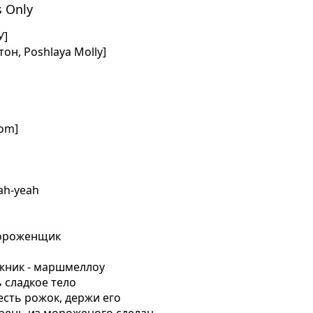
s Only
У]
он, Poshlaya Molly]
com]
eah-yeah
 мороженщик
гажник - маршмеллоу
ь сладкое тело
 есть рожок, держи его