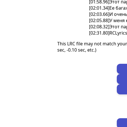
[01:58.96]Этот 
[02:01.34]Ее ба
[02:03.66]И очен
[02:05.88]У меня
[02:08.32]Этот 
[02:31.80]RCLyri
This LRC file may not match your
sec, -0.10 sec, etc.)