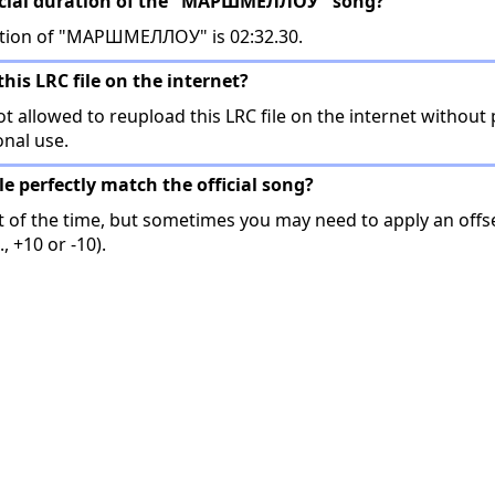
fficial duration of the "МАРШМЕЛЛОУ" song?
ration of "МАРШМЕЛЛОУ" is 02:32.30.
this LRC file on the internet?
t allowed to reupload this LRC file on the internet without 
onal use.
ile perfectly match the official song?
t of the time, but sometimes you may need to apply an offse
, +10 or -10).