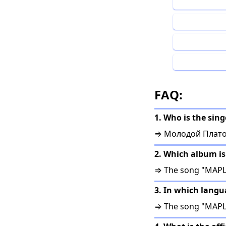
FAQ:
1. Who is the si
⇒ Молодой Платон
2. Which album 
⇒ The song "МАР
3. In which lan
⇒ The song "МАРШ