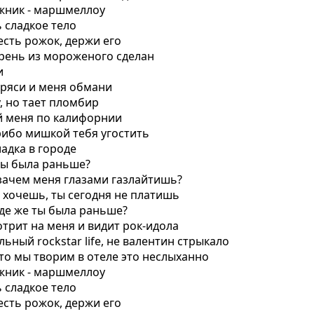
гажник - маршмеллоу
ь сладкое тело
 есть рожок, держи его
парень из мороженого сделан
и
 тряси и меня обмани
by, но тает пломбир
ай меня по калифорнии
арибо мишкой тебя угостить
ладка в городе
 ты была раньше?
, зачем меня глазами газлайтишь?
е хочешь, ты сегодня не платишь
 где же ты была раньше?
отрит на меня и видит рок-идола
альный rockstar life, не валентин стрыкало
 что мы творим в отеле это неслыханно
гажник - маршмеллоу
ь сладкое тело
 есть рожок, держи его