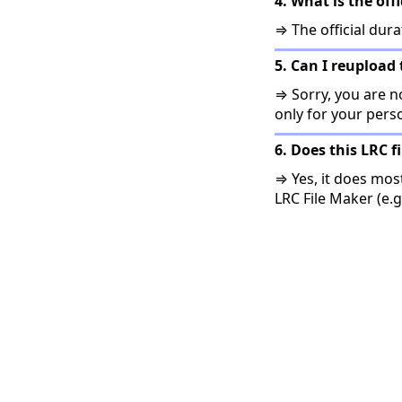
4. What is the o
⇒ The official du
5. Can I reupload 
⇒ Sorry, you are no
only for your pers
6. Does this LRC f
⇒ Yes, it does mos
LRC File Maker (e.g.