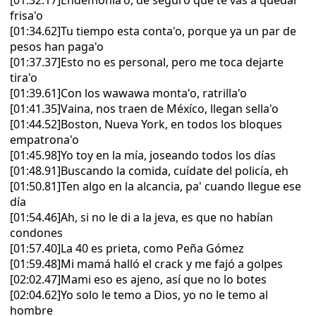
[01:32.17]Endemonia'o, de seguro que te vas a quedar
frisa'o
[01:34.62]Tu tiempo esta conta'o, porque ya un par de
pesos han paga'o
[01:37.37]Esto no es personal, pero me toca dejarte
tira'o
[01:39.61]Con los wawawa monta'o, ratrilla'o
[01:41.35]Vaina, nos traen de Méxíco, llegan sella'o
[01:44.52]Boston, Nueva York, en todos los bloques
empatrona'o
[01:45.98]Yo toy en la mía, joseando todos los días
[01:48.91]Buscando la comida, cuídate del policía, eh
[01:50.81]Ten algo en la alcancia, pa' cuando llegue ese
día
[01:54.46]Ah, si no le di a la jeva, es que no habían
condones
[01:57.40]La 40 es prieta, como Peña Gómez
[01:59.48]Mi mamá halló el crack y me fajó a golpes
[02:02.47]Mami eso es ajeno, así que no lo botes
[02:04.62]Yo solo le temo a Dios, yo no le temo al
hombre