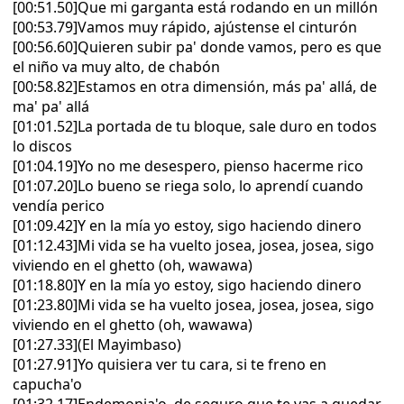
[00:51.50]Que mi garganta está rodando en un millón
[00:53.79]Vamos muy rápido, ajústense el cinturón
[00:56.60]Quieren subir pa' donde vamos, pero es que
el niño va muy alto, de chabón
[00:58.82]Estamos en otra dimensión, más pa' allá, de
ma' pa' allá
[01:01.52]La portada de tu bloque, sale duro en todos
lo discos
[01:04.19]Yo no me desespero, pienso hacerme rico
[01:07.20]Lo bueno se riega solo, lo aprendí cuando
vendía perico
[01:09.42]Y en la mía yo estoy, sigo haciendo dinero
[01:12.43]Mi vida se ha vuelto josea, josea, josea, sigo
viviendo en el ghetto (oh, wawawa)
[01:18.80]Y en la mía yo estoy, sigo haciendo dinero
[01:23.80]Mi vida se ha vuelto josea, josea, josea, sigo
viviendo en el ghetto (oh, wawawa)
[01:27.33](El Mayimbaso)
[01:27.91]Yo quisiera ver tu cara, si te freno en
capucha'o