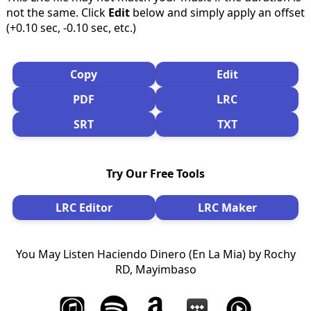
not the same. Click
Edit
below and simply apply an offset
(+0.10 sec, -0.10 sec, etc.)
Copy
Edit
PDF
LRC
SRT
TXT
Try Our Free Tools
LRC Editor
LRC Maker
You May Listen Haciendo Dinero (En La Mia) by Rochy
RD, Mayimbaso