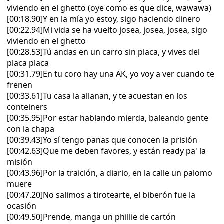
viviendo en el ghetto (oye como es que dice, wawawa)
[00:18.90]Y en la mía yo estoy, sigo haciendo dinero
[00:22.94]Mi vida se ha vuelto josea, josea, josea, sigo
viviendo en el ghetto
[00:28.53]Tú andas en un carro sin placa, y vives del
placa placa
[00:31.79]En tu coro hay una AK, yo voy a ver cuando te
frenen
[00:33.61]Tu casa la allanan, y te acuestan en los
conteiners
[00:35.95]Por estar hablando mierda, baleando gente
con la chapa
[00:39.43]Yo sí tengo panas que conocen la prisión
[00:42.63]Que me deben favores, y están ready pa' la
misión
[00:43.96]Por la traición, a diario, en la calle un palomo
muere
[00:47.20]No salimos a tirotearte, el biberón fue la
ocasión
[00:49.50]Prende, manga un phillie de cartón