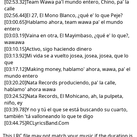
[02:53.32]Team Wawa pa'l mundo entero, Chino, pa' la
calle
[02:56.44]El 27, El Mono Blanco, ¿qué e' lo que Peje?
[03:00.65]Hablamo ahora, team wawa pa' el mundo
entero
[03:03.19]Vaina en otra, El Mayimbaso, ¿qué e' lo que?,
wawawa
[03:10.15]Activo, sigo haciendo dinero
[03:13.92]Mi vida se a vuelto josea, josea, josea, que lo
que
[03:17.12]Making money, hablamo' ahora, wawa, pa' el
mundo entero
[03:20.20]Nata Records produciendo, pa' la calle,
hablamo' ahora wawa
[03:24.52]Nata Records, El Mohicano, ah, la pulpeta,
niño, ey
[03:39.78]Y no y tú el que se está buscando su cuarto,
también 'tá valloneando lo que te digo
[03:44.75]RCLyricsBand.Com
This LRC file may not match your music if the duration is