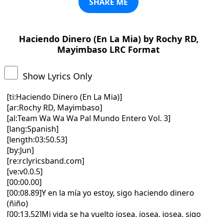
SHARE ME
Haciendo Dinero (En La Mia) by Rochy RD,
Mayimbaso LRC Format
Show Lyrics Only
[ti:Haciendo Dinero (En La Mia)]
[ar:Rochy RD, Mayimbaso]
[al:Team Wa Wa Wa Pal Mundo Entero Vol. 3]
[lang:Spanish]
[length:03:50.53]
[by:Jun]
[re:rclyricsband.com]
[ve:v0.0.5]
[00:00.00]
[00:08.89]Y en la mía yo estoy, sigo haciendo dinero
(ñiño)
[00:13.52]Mi vida se ha vuelto josea, josea, josea, sigo