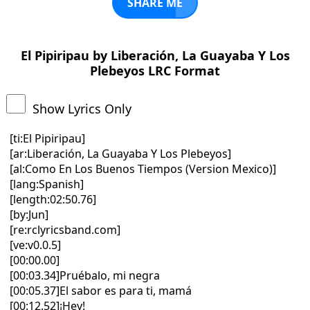
SHARE ME
El Pipiripau by Liberación, La Guayaba Y Los
Plebeyos LRC Format
Show Lyrics Only
[ti:El Pipiripau]
[ar:Liberación, La Guayaba Y Los Plebeyos]
[al:Como En Los Buenos Tiempos (Version Mexico)]
[lang:Spanish]
[length:02:50.76]
[by:Jun]
[re:rclyricsband.com]
[ve:v0.0.5]
[00:00.00]
[00:03.34]Pruébalo, mi negra
[00:05.37]El sabor es para ti, mamá
[00:12.52]¡Hey!