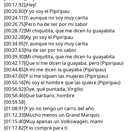
[00:17.92]¡Hey!
[00:20.60]Y yo soy el Pipiripau
[00:24.11]Y, aunque no soy muy carita
[00:26.75]Pero ha de ser por mi sabor
[00:28.72]Mi chiquitita, que me dicen tu guayabita
[00:32.28]Ay, yo soy el Pipiripau
[00:34.95]Y, aunque no soy muy carita
[00:37.63]Ha de ser por mi sabor
[00:39.30]Mi chiquitita, que me dicen tu guayabita
[00:42.17]Que sí me dicen la guayaba, pero (Pipiripau)
[00:44.85]A mí me dicen la guayaba (Pipiripau)
[00:47.60]Y si me siguen las mujeres (Pipiripau)
[00:50.16]Yo soy el hombre que las quiere (Pipiripau)
[00:56.92]Oye, qué puntada, Virgilio
[00:58.46]Qué bárbaro, hombre
[00:59.58]
[01:08.91]Y yo no tengo un carro del año
[01:12.33]Mucho menos un Grand Marquis
[01:15.40]Muy apenas un Volkswagen, mami
[01:17.82]Y lo compré para ti