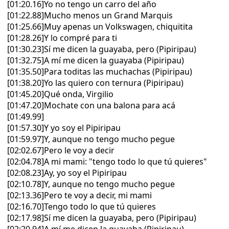
[01:20.16]Yo no tengo un carro del año
[01:22.88]Mucho menos un Grand Marquis
[01:25.66]Muy apenas un Volkswagen, chiquitita
[01:28.26]Y lo compré para ti
[01:30.23]Sí me dicen la guayaba, pero (Pipiripau)
[01:32.75]A mí me dicen la guayaba (Pipiripau)
[01:35.50]Para toditas las muchachas (Pipiripau)
[01:38.20]Yo las quiero con ternura (Pipiripau)
[01:45.20]Qué onda, Virgilio
[01:47.20]Mochate con una balona para acá
[01:49.99]
[01:57.30]Y yo soy el Pipiripau
[01:59.97]Y, aunque no tengo mucho pegue
[02:02.67]Pero le voy a decir
[02:04.78]A mi mami: "tengo todo lo que tú quieres"
[02:08.23]Ay, yo soy el Pipiripau
[02:10.78]Y, aunque no tengo mucho pegue
[02:13.36]Pero te voy a decir, mi mami
[02:16.70]Tengo todo lo que tú quieres
[02:17.98]Sí me dicen la guayaba, pero (Pipiripau)