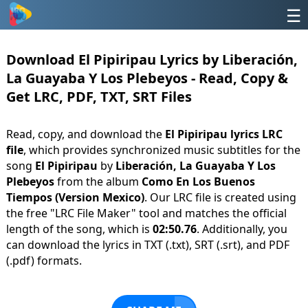
☰
Download El Pipiripau Lyrics by Liberación,
La Guayaba Y Los Plebeyos - Read, Copy &
Get LRC, PDF, TXT, SRT Files
Read, copy, and download the
El Pipiripau lyrics LRC
file
, which provides synchronized music subtitles for the
song
El Pipiripau
by
Liberación, La Guayaba Y Los
Plebeyos
from the album
Como En Los Buenos
Tiempos (Version Mexico)
. Our LRC file is created using
the free "LRC File Maker" tool and matches the official
length of the song, which is
02:50.76
. Additionally, you
can download the lyrics in TXT (.txt), SRT (.srt), and PDF
(.pdf) formats.