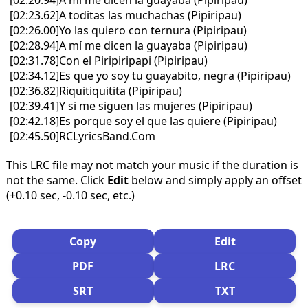
[02:20.94]A mí me dicen la guayaba (Pipiripau)
[02:23.62]A toditas las muchachas (Pipiripau)
[02:26.00]Yo las quiero con ternura (Pipiripau)
[02:28.94]A mí me dicen la guayaba (Pipiripau)
[02:31.78]Con el Piripiripapi (Pipiripau)
[02:34.12]Es que yo soy tu guayabito, negra (Pipiripau)
[02:36.82]Riquitiquitita (Pipiripau)
[02:39.41]Y si me siguen las mujeres (Pipiripau)
[02:42.18]Es porque soy el que las quiere (Pipiripau)
[02:45.50]RCLyricsBand.Com
This LRC file may not match your music if the duration is
not the same. Click
Edit
below and simply apply an offset
(+0.10 sec, -0.10 sec, etc.)
Copy
Edit
PDF
LRC
SRT
TXT