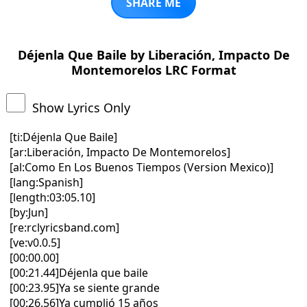
SHARE ME
Déjenla Que Baile by Liberación, Impacto De
Montemorelos LRC Format
Show Lyrics Only
[ti:Déjenla Que Baile]
[ar:Liberación, Impacto De Montemorelos]
[al:Como En Los Buenos Tiempos (Version Mexico)]
[lang:Spanish]
[length:03:05.10]
[by:Jun]
[re:rclyricsband.com]
[ve:v0.0.5]
[00:00.00]
[00:21.44]Déjenla que baile
[00:23.95]Ya se siente grande
[00:26.56]Ya cumplió 15 años