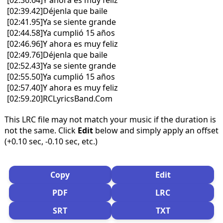
[02:36.64]Y ahora es muy feliz
[02:39.42]Déjenla que baile
[02:41.95]Ya se siente grande
[02:44.58]Ya cumplió 15 años
[02:46.96]Y ahora es muy feliz
[02:49.76]Déjenla que baile
[02:52.43]Ya se siente grande
[02:55.50]Ya cumplió 15 años
[02:57.40]Y ahora es muy feliz
[02:59.20]RCLyricsBand.Com
This LRC file may not match your music if the duration is
not the same. Click
Edit
below and simply apply an offset
(+0.10 sec, -0.10 sec, etc.)
Copy
Edit
PDF
LRC
SRT
TXT