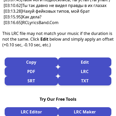
[03:10.62]Ты так давно не видел правды в их глазах
[03:13.28]Нахуй фейковых типов, мой брат
[03:15.95]Как дела?
[03:16.65]RCLyricsBand.Com
This LRC file may not match your music if the duration is
not the same. Click
Edit
below and simply apply an offset
(+0.10 sec, -0.10 sec, etc.)
Copy
Edit
PDF
LRC
SRT
TXT
Try Our Free Tools
LRC Editor
LRC Maker