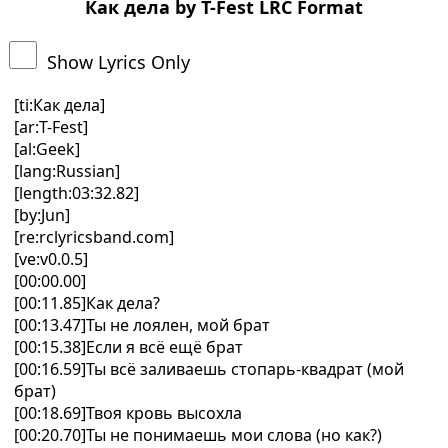
Как дела by T-Fest LRC Format
Show Lyrics Only
[ti:Как дела]
[ar:T-Fest]
[al:Geek]
[lang:Russian]
[length:03:32.82]
[by:Jun]
[re:rclyricsband.com]
[ve:v0.0.5]
[00:00.00]
[00:11.85]Как дела?
[00:13.47]Ты не лоялен, мой брат
[00:15.38]Если я всё ещё брат
[00:16.59]Ты всё заливаешь стопарь-квадрат (мой
брат)
[00:18.69]Твоя кровь высохла
[00:20.70]Ты не понимаешь мои слова (но как?)