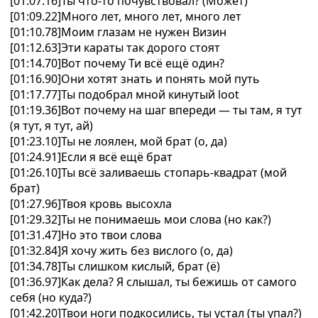
[01:07.16]Ты что-то почувствовал? (Может)
[01:09.22]Много лет, много лет, много лет
[01:10.78]Моим глазам не нужен Визин
[01:12.63]Эти караты так дорого стоят
[01:14.70]Вот почему Ти всё ещё один?
[01:16.90]Они хотят знать и понять мой путь
[01:17.77]Ты подобрал мной кинутый loot
[01:19.36]Вот почему на шаг впереди — ты там, я тут
(я тут, я тут, ай)
[01:23.10]Ты не лоялен, мой брат (о, да)
[01:24.91]Если я всё ещё брат
[01:26.10]Ты всё заливаешь стопарь-квадрат (мой
брат)
[01:27.96]Твоя кровь высохла
[01:29.32]Ты не понимаешь мои слова (но как?)
[01:31.47]Но это твои слова
[01:32.84]Я хочу жить без вислого (о, да)
[01:34.78]Ты слишком кислый, брат (ё)
[01:36.97]Как дела? Я слышал, ты бежишь от самого
себя (но куда?)
[01:42.20]Твои ноги подкосились, ты устал (ты упал?)