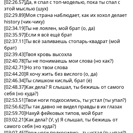
[02:26.57]Да, я спал с топ-моделью, пока ты спал с
этой мыслью (шух)
[02:29.89]Моя страна наблюдает, как их хохол делает
history (чик-чику)
[02:34.19]Ты не лоялен, мой брат (о, да)
[02:35.97]Если я всё ещё брат
[02:37.11]Ты всё заливаешь стопарь-квадрат (мой
брат)
[02:39.43]Твоя кровь высохла
[02:40.78]Ты не понимаешь мои слова (но как?)
[02:42.71]Но это твои слова
[02:44.20]Я хочу жить без вислого (о, да)
[02:46.34]Ты слишком кислый, брат (ё)
[02:48.37]Как дела? Я слышал, ты бежишь от самого
себя (но куда?)
[02:53.51]Твои ноги подкосились, ты устал (ты упал?)
[02:56.62]Ты так давно не видел правды в их глазах
[02:59.70]Нахуй фейковых типов, мой брат
[03:02.21]Как дела? (У, у) Я слышал, ты бежишь от
самого себя (но куда?)
[03:07.45]Твои ноги подкосились, ты устал (ты упал?)