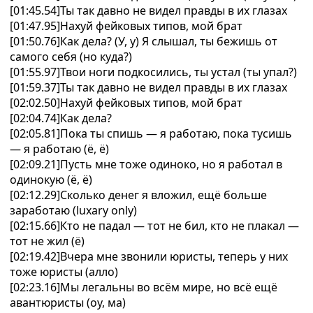
[01:45.54]Ты так давно не видел правды в их глазах
[01:47.95]Нахуй фейковых типов, мой брат
[01:50.76]Как дела? (У, у) Я слышал, ты бежишь от
самого себя (но куда?)
[01:55.97]Твои ноги подкосились, ты устал (ты упал?)
[01:59.37]Ты так давно не видел правды в их глазах
[02:02.50]Нахуй фейковых типов, мой брат
[02:04.74]Как дела?
[02:05.81]Пока ты спишь — я работаю, пока тусишь
— я работаю (ё, ё)
[02:09.21]Пусть мне тоже одиноко, но я работал в
одинокую (ё, ё)
[02:12.29]Сколько денег я вложил, ещё больше
заработаю (luxary only)
[02:15.66]Кто не падал — тот не бил, кто не плакал —
тот не жил (ё)
[02:19.42]Вчера мне звонили юристы, теперь у них
тоже юристы (алло)
[02:23.16]Мы легальны во всём мире, но всё ещё
авантюристы (оу, ма)