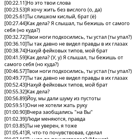
[00:22.11]Но это твои слова
[00:23.53]Я хочу жить без вислого (о, да)
[00:25.61]Ты слишком кислый, брат (ё)
[00:27.44]Как дела? Я слышал, ты бежишь от самого
себя (но куда?)
[00:32.72]Твои ноги подкосились, ты устал (ты упал?)
[00:36.10]Ты так давно не видел правды в их глазах
[00:38.74]Нахуй фейковых типов, мой брат
[00:41.59]Как дела? (У, у) Я слышал, ты бежишь от
самого себя (но куда?)
[00:46.57]Твои ноги подкосились, ты устал (ты упал?)
[00:49.77]Ты так давно не видел правды в их глазах
[00:52.43]Нахуй фейковых типов, мой брат
[00:55.32]Как дела?
[00:56.89]Йоу, мы дали шуму из пустоты
[00:59.51]Они не хотели жать руку
[01:00.90]Вчера заобщались "на Вы"
[01:02.39]Люди меняются, правда
[01:03.85]Ты не уверен, я тоже
[01:05.41]Я, что-то почувствовав, сделал