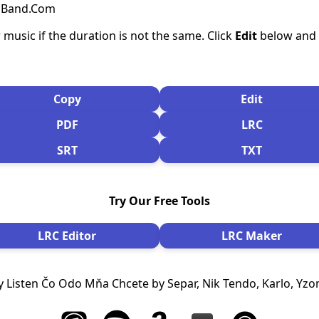
csBand.Com
 music if the duration is not the same. Click
Edit
below and s
Copy
Edit
PDF
LRC
SRT
TXT
Try Our Free Tools
LRC Editor
LRC Maker
 Listen Čo Odo Mňa Chcete by Separ, Nik Tendo, Karlo, Yz