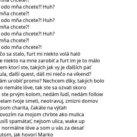
 mňa chcete?!
o odo mňa chcete?! Huh?
 mňa chcete?!
o odo mňa chcete?! Huh?
 mňa chcete?!
o odo mňa chcete?! Huh?
 mňa chcete?!
o odo mňa chcete?!
o sa stalo, furt mi niekto volá haló
ce niekto na mne zarobiť a furt im je to málo
iem ktorí ste, takých jak vy je ďalších päť
ula, ďalší quest, dáš mi niečo na víkend?
 mám urobiť promo? Nechcem díky, takých bolo
to nemáte lóve, tak ste sa ozvali skoro
i ste prvým kolom, nedám ľudí, nedám follow
elam tvoje smeti, neotravuj, zmizni domov
jsom charita, čakáte na výťah
 povozím na mojom chrbte ako mulica
usíš spamätať, nejsom ulica, wake up
 normálne lóve a som u vás za desať
autom, jak hovorí Marko