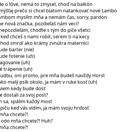
de o lóve, nemá to zmysel, choď na balkón
zmýšľaj prečo si chcel blatom natankovať nové Lambo
Lambom myslím mňa a nemám čas, sorry, pardon
me nová značka, pozdieľaš nám veci?
, nepozdieľam, choďte s tým do piče všetci
 keď chceš s nami robiť, serem ti na kecy
bchod smrdí ako krámy zvnútra maternici
ude barter (nie)
ude fotenie (uh)
tagovanie (uh)
é trápenie (uh)
hudbu, oni promo, pre mňa budeš navždy Horst
ako malý psík okolo, ja mám v ruke kosť (uh)
oviem kedy bude dosť
e dostali za svoj post?
m sa, spálim každý most
a piču keď vás vidím, ja mám svoju hrdosť
 mňa chcete?!
o odo mňa chcete?! Huh?
 mňa chcete?!