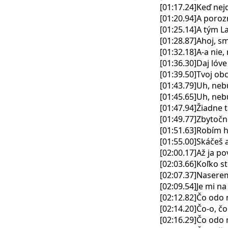
[01:17.24]Keď nej
[01:20.94]A poro
[01:25.14]A tým 
[01:28.87]Ahoj, s
[01:32.18]A-a nie
[01:36.30]Daj lóve
[01:39.50]Tvoj o
[01:43.79]Uh, neb
[01:45.65]Uh, neb
[01:47.94]Žiadne 
[01:49.77]Zbytočn
[01:51.63]Robím 
[01:55.00]Skáčeš 
[02:00.17]Až ja p
[02:03.66]Koľko st
[02:07.37]Nasere
[02:09.54]Je mi n
[02:12.82]Čo odo
[02:14.20]Čo-o, č
[02:16.29]Čo odo