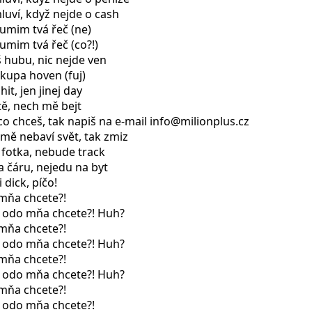
luví, když nejde o cash
zumim tvá řeč (ne)
zumim tvá řeč (co?!)
š hubu, nic nejde ven
 kupa hoven (fuj)
hit, jen jinej day
tě, nech mě bejt
ěco chceš, tak napiš na e-mail info@milionplus.cz
 mě nebaví svět, tak zmiz
 fotka, nebude track
a čáru, nejedu na byt
 dick, píčo!
 mňa chcete?!
o odo mňa chcete?! Huh?
 mňa chcete?!
o odo mňa chcete?! Huh?
 mňa chcete?!
o odo mňa chcete?! Huh?
 mňa chcete?!
o odo mňa chcete?!