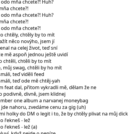
o odo mňa chcete?! Huh?
 mňa chcete?!
o odo mňa chcete?! Huh?
 mňa chcete?!
o odo mňa chcete?!
o chtěly, chtěly by to mít
ažít něco novýho, jsem jí
al na celej život, teď sní
že mě aspoň jednou ještě uvidí
 chtěli, chtěli by to mít
, můj swag, chtěli by ho mít
smáli, teď viděli feed
 smáli, teď ode mě chtěj-yah
im feat dal, přitom vykradli mě, dělam že ne
to podivně, divně, jsem klidnej
umber one album a narvanej moneybag
 jde nahoru, zvedáme cenu za gig (uh)
mi holky do DM o legit i to, že by chtěly plivat na můj dick
co řekneš - lež
o řekneš - lež (a)
luví, když nejde o peníze