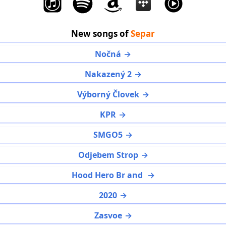
New songs of
Separ
Nočná
Nakazený 2
Výborný Človek
KPR
SMGO5
Odjebem Strop
Hood Hero Br and
2020
Zasvoe