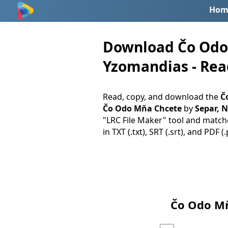
Hom
Download Čo Odo M
Yzomandias - Read
Read, copy, and download the
Č
Čo Odo Mňa Chcete
by
Separ, 
"LRC File Maker" tool and matche
in TXT (.txt), SRT (.srt), and PDF 
Čo Odo Mň