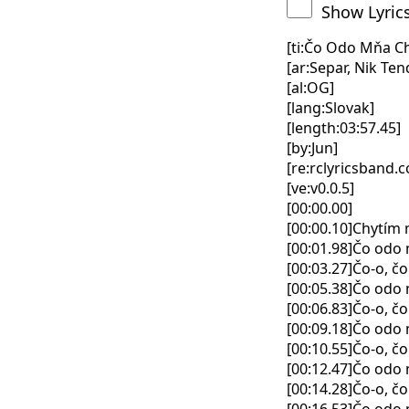
Show Lyric
[ti:Čo Odo Mňa C
[ar:Separ, Nik Te
[al:OG]
[lang:Slovak]
[length:03:57.45]
[by:Jun]
[re:rclyricsband.
[ve:v0.0.5]
[00:00.00]
[00:00.10]Chytím
[00:01.98]Čo odo
[00:03.27]Čo-o, č
[00:05.38]Čo odo
[00:06.83]Čo-o, č
[00:09.18]Čo odo
[00:10.55]Čo-o, č
[00:12.47]Čo odo
[00:14.28]Čo-o, č