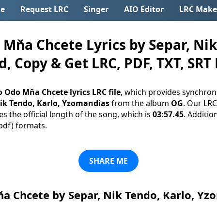
e
Request LRC
Singer
AIO Editor
LRC Make
ňa Chcete Lyrics by Separ, Nik
, Copy & Get LRC, PDF, TXT, SRT 
o Odo Mňa Chcete lyrics LRC file
, which provides synchron
Nik Tendo, Karlo, Yzomandias
from the album
OG
. Our LRC
s the official length of the song, which is
03:57.45
. Additio
(.pdf) formats.
SHARE ME
a Chcete by Separ, Nik Tendo, Karlo, Y