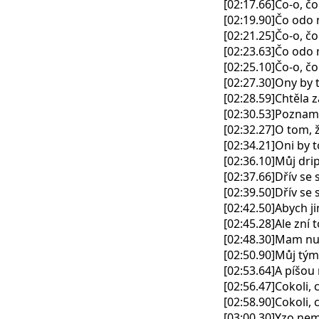
[02:17.66]Čo-o, č
[02:19.90]Čo odo
[02:21.25]Čo-o, č
[02:23.63]Čo odo
[02:25.10]Čo-o, č
[02:27.30]Ony by t
[02:28.59]Chtěla z
[02:30.53]Poznamen
[02:32.27]O tom, 
[02:34.21]Oni by to
[02:36.10]Můj drip
[02:37.66]Dřív se 
[02:39.50]Dřív se
[02:42.50]Abych j
[02:45.28]Ale zní 
[02:48.30]Mam n
[02:50.90]Můj tým
[02:53.64]A píšou 
[02:56.47]Cokoli, 
[02:58.90]Cokoli, c
[03:00.30]Yzo nem