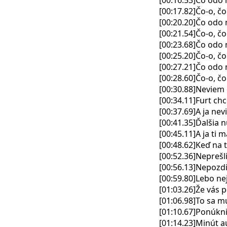
[00:16.53]Čo odo
[00:17.82]Čo-o, č
[00:20.20]Čo odo
[00:21.54]Čo-o, č
[00:23.68]Čo odo
[00:25.20]Čo-o, č
[00:27.21]Čo odo
[00:28.60]Čo-o, č
[00:30.88]Neviem č
[00:34.11]Furt ch
[00:37.69]A ja nev
[00:41.35]Ďalšia n
[00:45.11]A ja ti
[00:48.62]Keď na 
[00:52.36]Neprešl
[00:56.13]Nepozdi
[00:59.80]Lebo ne
[01:03.26]Že vás
[01:06.98]To sa m
[01:10.67]Ponúkni
[01:14.23]Minút 