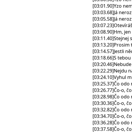
[03:01.90]Yzo nem
[03:03.68]Já nero
[03:05.58]Já nero
[03:07.23]Otevírá
[03:08.90]Hm, jen
[03:11.40]Stejnej s
[03:13.20]Prosim 
[03:14.57]Jestli n
[03:18.66]S tebou
[03:20.46]Nebude
[03:22.29]Nejdu n
[03:24.10]Vyhul mi
[03:25.37]Čo odo
[03:26.77]Čo-o, č
[03:28.98]Čo odo
[03:30.36]Čo-o, č
[03:32.82]Čo odo
[03:34.70]Čo-o, č
[03:36.28]Čo odo
[03:37.58]Čo-o, č